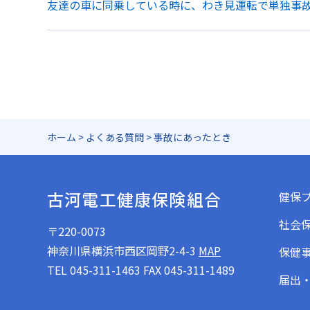
友達の車に同乗している時に、わき見運転で単独事
ホーム
>
よくある質問
>
事故にあったとき
古河電工健康保険組合
健保
社会
〒220-0073
神奈川県横浜市西区岡野2-4-3
MAP
保健
TEL 045-311-1463 FAX 045-311-1489
届出